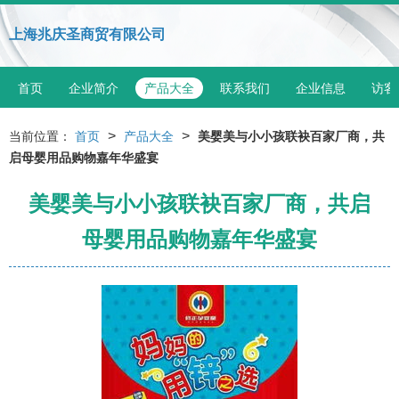
上海兆庆圣商贸有限公司
首页
企业简介
产品大全
联系我们
企业信息
访客
>
>
当前位置：
首页
产品大全
美婴美与小小孩联袂百家厂商，共
启母婴用品购物嘉年华盛宴
美婴美与小小孩联袂百家厂商，共启
母婴用品购物嘉年华盛宴