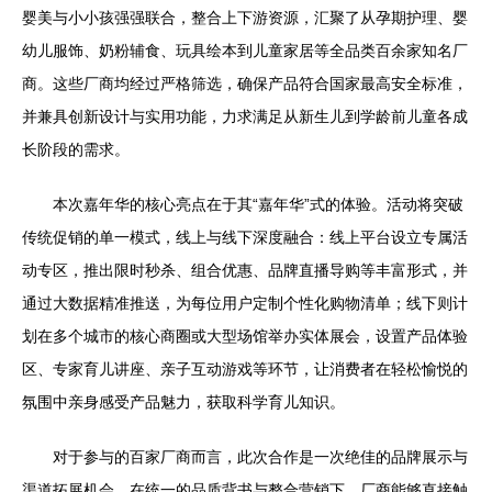
婴美与小小孩强强联合，整合上下游资源，汇聚了从孕期护理、婴
幼儿服饰、奶粉辅食、玩具绘本到儿童家居等全品类百余家知名厂
商。这些厂商均经过严格筛选，确保产品符合国家最高安全标准，
并兼具创新设计与实用功能，力求满足从新生儿到学龄前儿童各成
长阶段的需求。
本次嘉年华的核心亮点在于其“嘉年华”式的体验。活动将突破
传统促销的单一模式，线上与线下深度融合：线上平台设立专属活
动专区，推出限时秒杀、组合优惠、品牌直播导购等丰富形式，并
通过大数据精准推送，为每位用户定制个性化购物清单；线下则计
划在多个城市的核心商圈或大型场馆举办实体展会，设置产品体验
区、专家育儿讲座、亲子互动游戏等环节，让消费者在轻松愉悦的
氛围中亲身感受产品魅力，获取科学育儿知识。
对于参与的百家厂商而言，此次合作是一次绝佳的品牌展示与
渠道拓展机会。在统一的品质背书与整合营销下，厂商能够直接触