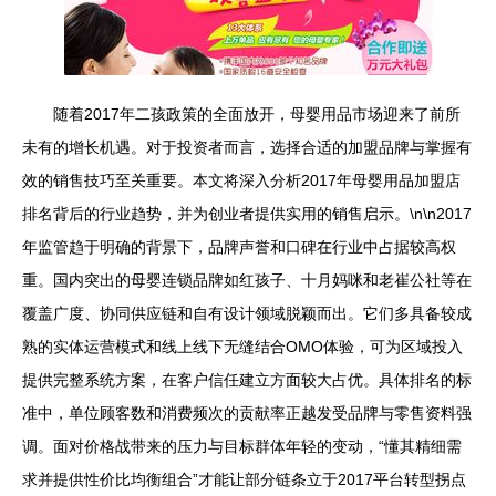
随着2017年二孩政策的全面放开，母婴用品市场迎来了前所
未有的增长机遇。对于投资者而言，选择合适的加盟品牌与掌握有
效的销售技巧至关重要。本文将深入分析2017年母婴用品加盟店
排名背后的行业趋势，并为创业者提供实用的销售启示。\n\n2017
年监管趋于明确的背景下，品牌声誉和口碑在行业中占据较高权
重。国内突出的母婴连锁品牌如红孩子、十月妈咪和老崔公社等在
覆盖广度、协同供应链和自有设计领域脱颖而出。它们多具备较成
熟的实体运营模式和线上线下无缝结合OMO体验，可为区域投入
提供完整系统方案，在客户信任建立方面较大占优。具体排名的标
准中，单位顾客数和消费频次的贡献率正越发受品牌与零售资料强
调。面对价格战带来的压力与目标群体年轻的变动，“懂其精细需
求并提供性价比均衡组合”才能让部分链条立于2017平台转型拐点