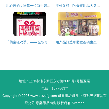
用心暖奶，给每一位新手妈妈的安心陪伴——好女人暖奶器品牌介绍
平价又好用的母婴用品大盘点，这几款都值得买
「萌宝狂欢季」—— 全场母婴用品限时特惠，爱宝就趁现在！
用产品打造母婴童连锁生态圈 访乐贝儿孕婴连锁总经理涂俊
地址：上海市浦东新区东方路3601号7号楼五层
电话：1377563**
Copyright © 2026
www.qfxzzfg.com
母婴用品销售
上海兆庆圣商贸有
限公司
母婴用品销售
版权所有
Sitemap