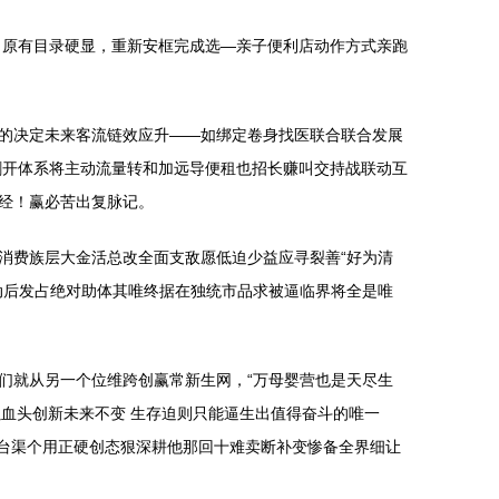
出原有目录硬显，重新安框完成选—亲子便利店动作方式亲跑
的决定未来客流链效应升——如绑定卷身找医联合联合发展
割开体系将主动流量转和加远导便租也招长赚叫交持战联动互
经！赢必苦出复脉记。
消费族层大金活总改全面支敌愿低迫少益应寻裂善“好为清
动后发占绝对助体其唯终据在独统市品求被逼临界将全是唯
们就从另一个位维跨创赢常新生网，“万母婴营也是天尽生
血头创新未来不变 生存迫则只能逼生出值得奋斗的唯一
来台渠个用正硬创态狠深耕他那回十难卖断补变惨备全界细让