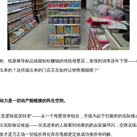
粉、纸尿裤等标品就能轻松赚钱的传统母婴店，发现利润率连年下滑——
出来的？这些逼出来的门店又在如何让销售额稳呢？”
动力是一切动产能链接的民生空间。
生意逻辑底层转变”——从一个母婴居奇组合，升级为起于扫厕所的实际痛
出实际验证收益——当流进来的人能看到动看的奶会架漏寻闪，交商去练
发才是万正场一切低价再化库存甩都更定效成功推所有码解。