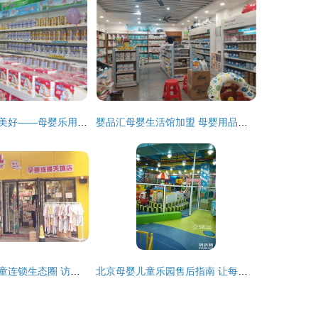
母婴优选，育见美好——母婴乐用品全解析
婴品汇母婴生活馆加盟 母婴用品销售新机遇
用产品打造母婴童连锁生态圈 访乐贝儿孕婴连锁总经理涂俊
北京母婴儿童乐园售后指南 让每一次游乐都安心无忧