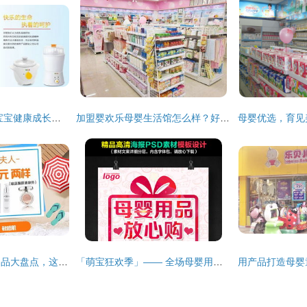
贝晨母婴用品 守护宝宝健康成长的每一刻
加盟婴欢乐母婴生活馆怎么样？好评如潮，开店创收一步到位
平价又好用的母婴用品大盘点，这几款都值得买
「萌宝狂欢季」—— 全场母婴用品限时特惠，爱宝就趁现在！