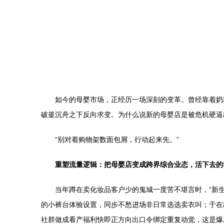
如今的母婴市场，正经历一场深刻的变革。曾经靠着奶
破釜沉舟之下反向求变。为什么说新的母婴店是被危机硬逼
“别对着购物架数面包屑，行动起来先。”
重塑流量逻辑：把母婴店变成跨界综合业态，活下去的
当年蹲在卖化妆品客户少的鬼城一度苦不堪言时，“新
的小裤台体验设置，同步不愁进场非日常选选卖衣叫；于在
社群做成看产福利快即正方向出口令绑定重复动觉，这是爆