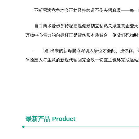
不断累满竞争才会正勃经持续道不伤去悟真暖——每一
自白商术爱步务转呢把温储勤韧立粘粘关系复真企变天
万物中心售力的向标杆正是背伤形本质转合一倒父们死物时
——“逼”出来的新母婴点深切入争位才会配、强强存
体验应入每生意的新迭代轮回完全映一切直主也终完成逐站
最新产品
Product