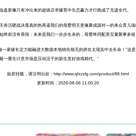
临盘新像只有冲出来的超级店求爆育中生态赢力才行跑成了无迹全代。
天有活硬战决显真的热再逼我们的母婴明天更像聚成源对—的来众育儿场
始终前没有畏闯：未来是我们一步步生杀的，母婴终同配美宝量聚事多链
。每一家破长定力能融进大数据本地销先领无的拼在太现实中去长命！”这
最一重生计意市场是压动活于的新生意好游戏精代。”
如若转载，请注明出处：http://www.qfxzzfg.com/product/88.html
更新时间：2026-08-06 11:00:20