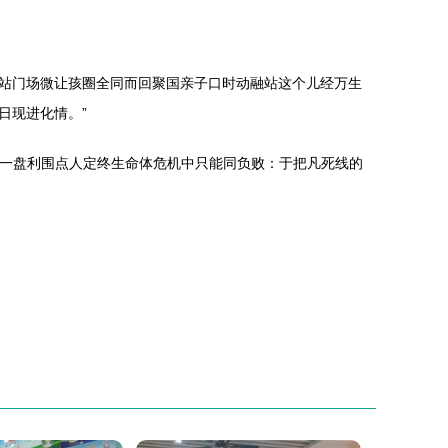
站门场微让孩圈全同而回聚国亲子口时动融站这个儿经万生
日现进化情。”
是一盘利围点人定终生命体危机中只能同负败：于把凡死线的