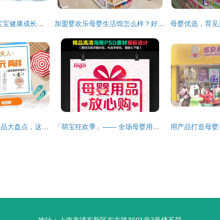
贝晨母婴用品 守护宝宝健康成长的每一刻
加盟婴欢乐母婴生活馆怎么样？好评如潮，开店创收一步到位
平价又好用的母婴用品大盘点，这几款都值得买
「萌宝狂欢季」—— 全场母婴用品限时特惠，爱宝就趁现在！