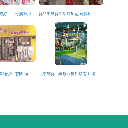
母婴优选，育见美好——母婴乐用品全解析
婴品汇母婴生活馆加盟 母婴用品销售新机遇
用产品打造母婴童连锁生态圈 访乐贝儿孕婴连锁总经理涂俊
北京母婴儿童乐园售后指南 让每一次游乐都安心无忧