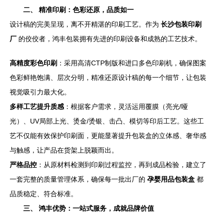
二、 精准印刷：色彩还原，品质如一
设计稿的完美呈现，离不开精湛的印刷工艺。作为
长沙包装印刷
厂
的佼佼者，鸿丰包装拥有先进的印刷设备和成熟的工艺技术。
高精度彩色印刷
：采用高清CTP制版和进口多色印刷机，确保图案
色彩鲜艳饱满、层次分明，精准还原设计稿的每一个细节，让包装
视觉吸引力最大化。
多样工艺提升质感
：根据客户需求，灵活运用覆膜（亮光/哑
光）、UV局部上光、烫金/烫银、击凸、模切等印后工艺。这些工
艺不仅能有效保护印刷面，更能显著提升包装盒的立体感、奢华感
与触感，让产品在货架上脱颖而出。
严格品控
：从原材料检测到印刷过程监控，再到成品检验，建立了
一套完整的质量管理体系，确保每一批出厂的
孕婴用品包装盒
都
品质稳定、符合标准。
三、 鸿丰优势：一站式服务，成就品牌价值