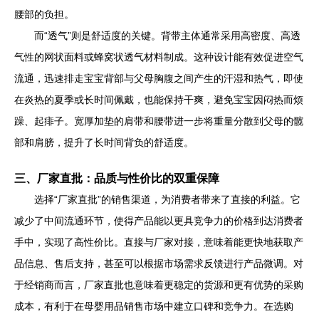
腰部的负担。
而“透气”则是舒适度的关键。背带主体通常采用高密度、高透
气性的网状面料或蜂窝状透气材料制成。这种设计能有效促进空气
流通，迅速排走宝宝背部与父母胸腹之间产生的汗湿和热气，即使
在炎热的夏季或长时间佩戴，也能保持干爽，避免宝宝因闷热而烦
躁、起痱子。宽厚加垫的肩带和腰带进一步将重量分散到父母的髋
部和肩膀，提升了长时间背负的舒适度。
三、厂家直批：品质与性价比的双重保障
选择“厂家直批”的销售渠道，为消费者带来了直接的利益。它
减少了中间流通环节，使得产品能以更具竞争力的价格到达消费者
手中，实现了高性价比。直接与厂家对接，意味着能更快地获取产
品信息、售后支持，甚至可以根据市场需求反馈进行产品微调。对
于经销商而言，厂家直批也意味着更稳定的货源和更有优势的采购
成本，有利于在母婴用品销售市场中建立口碑和竞争力。在选购