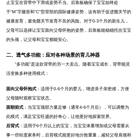
止宝宝在背带中下滑或姿势不当。后靠板确保了宝宝始终处
于“M”字腿形和“C”型背部的国际健康姿势，这有助于促进髋关节的
健康发育，避免髋关节发育不良的风险。对于0-3个月的新生儿，
父母可以选择让宝宝面向父母怀抱的姿势，后靠板能稳稳托住宝宝
的头颈，让父母和宝宝都能安心。
二、透气多功能：应对各种场景的育儿神器
“多功能”是这款背带的另一大卖点。随着宝宝成长，背带能灵
活变换多种使用模式：
面向父母怀抱式
：适用于0-6个月的婴儿，增进亲子亲密感，方便
父母随时观察宝宝状态。
面朝前式
：当宝宝颈部力量足够（通常4-6个月后），可以调整为
此模式，满足宝宝旺盛的好奇心，让他更好地探索世界。
后背式
：适用于6个月以上的宝宝，当宝宝体重增加或父母需要从
事一些轻度家务时，后背模式能更好地分散重量，减轻父母肩颈和