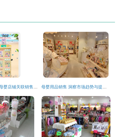
一键提升营收！母婴店铺关联销售模板图片设计素材免费领（4.07MB PSD高清）巧搭流量谱
母婴用品销售 洞察市场趋势与提升竞争力的关键策略